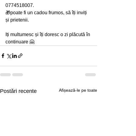
0774518007. 
🎁poate fi un cadou frumos, să îți inviți 
și prietenii.
Iți multumesc și îți doresc o zi plăcută în 
continuare 🤗
Afișează-le pe toate
Postări recente