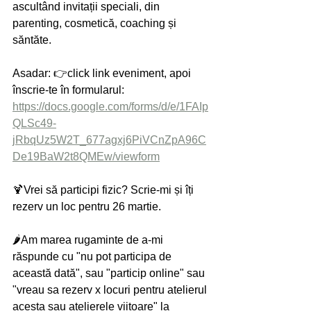
ascultând invitații speciali, din 
parenting, cosmetică, coaching și 
săntăte.
Asadar: 👉click link eveniment, apoi 
înscrie-te în formularul:
https://docs.google.com/forms/d/e/1FAIp
QLSc49-
jRbqUz5W2T_677agxj6PiVCnZpA96C
De19BaW2t8QMEw/viewform
🍹Vrei să participi fizic? Scrie-mi și îți 
rezerv un loc pentru 26 martie. 
🌶️Am marea rugaminte de a-mi 
răspunde cu "nu pot participa de 
această dată", sau "particip online" sau 
"vreau sa rezerv x locuri pentru atelierul 
acesta sau atelierele viitoare" la 