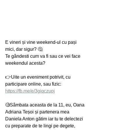
E vineri și vine weekend-ul cu pași 
mici, dar sigur? 🤔
Te gândesti cum va fi sau ce vei face 
weekendul acesta?
👉Uite un eveniment potrivit, cu 
participare online, sau fizic: 
https://fb.me/e/3giqczupj
🧐Sâmbata aceasta de la 11, eu, Oana 
Adriana Teșoi și partenera mea 
Daniela Anton gătim iar tu te delectezi 
cu preparate de te lingi pe degete, 