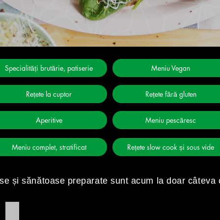
Specialități brutărie, patiserie
Meniu Vegan
Rețete la cuptor
Rețete fără gluten
Aperitive
Meniu pescăresc
Meniu complet, stratificat
Rețete slow cook și sous vide
se ș
i să
nă
toase preparate sunt acum la doar câ
teva 
Orez cu lapte