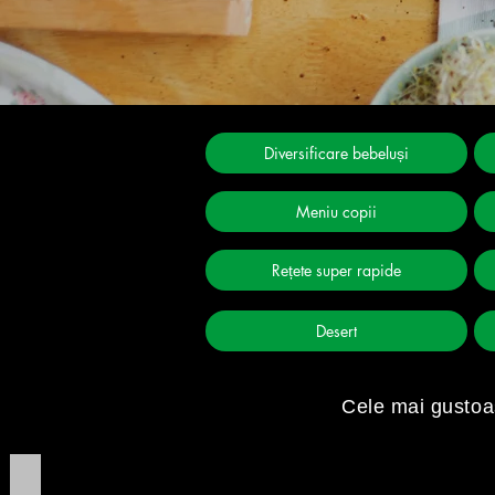
Diversificare bebeluși
Meniu copii
Rețete super rapide
Desert
Cele mai gustoa
Chiftele de curcan( coapte în tigaie)