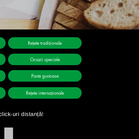
Rețete tradiționale
Ocazii speciale
Paste gustoase
Rețete internaționale
click-uri distanță
!
Turtă dulce fără zahăr ( cu miere)