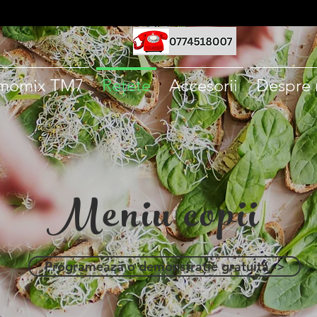
momix TM7
Rețete
Accesorii
Despre 
Meniu copii
Programează o demonstrație gratuită ->