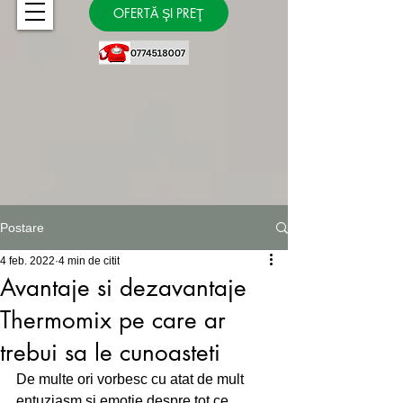
OFERTĂ ŞI PREŢ
Postare
4 feb. 2022
4 min de citit
Avantaje si dezavantaje
Thermomix pe care ar
trebui sa le cunoasteti
De multe ori vorbesc cu atat de mult 
entuziasm si emotie despre tot ce 