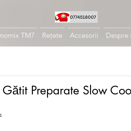
momix TM7
Rețete
Accesorii
Despre 
e Gătit Preparate Slow Coo
1