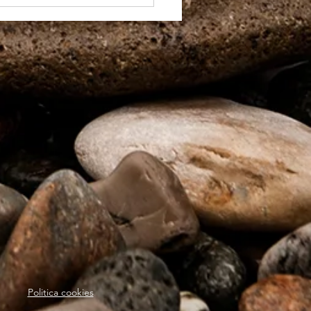
 sa mananci sanatos cu
momix
Politica cookies