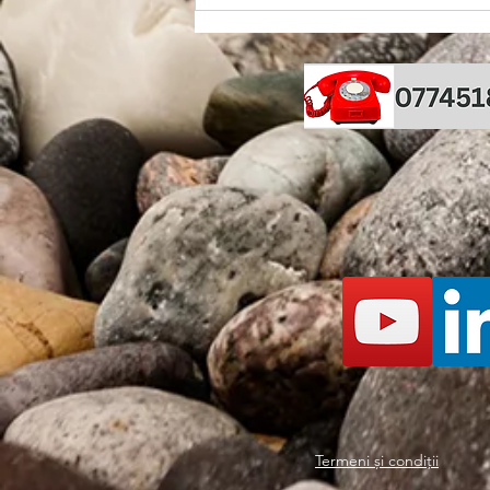
Meniu complet de Paste cu
Thermomix
Termeni și condiții