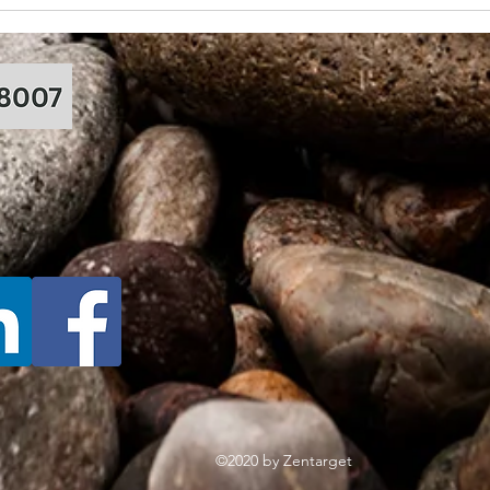
Cum putem gati mai sanatos si
Alege
mai eficient pentru cei dragi
Ther
©2020 by Zentarget