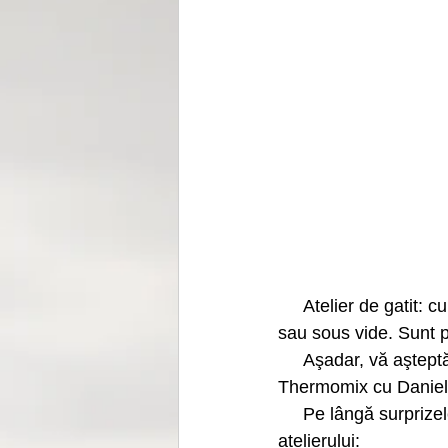
     Atelier de gatit: cu Thermomix, ai la degetul mic modalitatea de preparare slow cooking 
sau sous vide. Sunt p
     Aşadar, vă aşteptăm cu mic cu mare, cu un delicios meniu pe care Thermomix si Oana şi 
Thermomix cu Daniela î
     Pe lângă surprizele culinare am pregătit şi premii GIVE AWAY cu extragere in timpul 
atelierului: