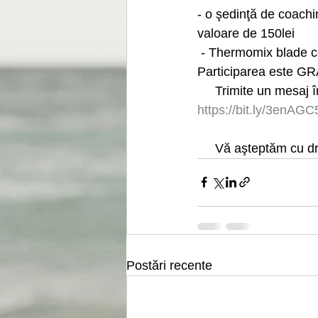
- o şedinţă de coach
valoare de 150lei
 - Thermomix blade c
Participarea este G
     Trimite un me
https://bit.ly/3enAGC
     Vă aşteptăm cu d
Postări recente