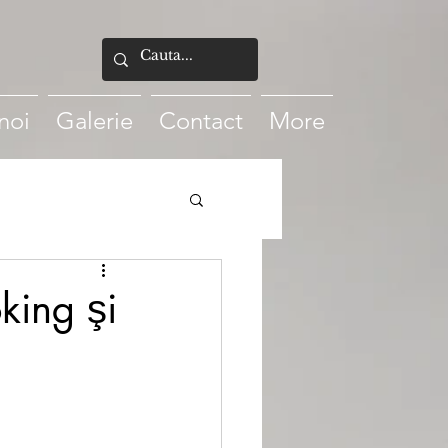
noi
Galerie
Contact
More
king şi