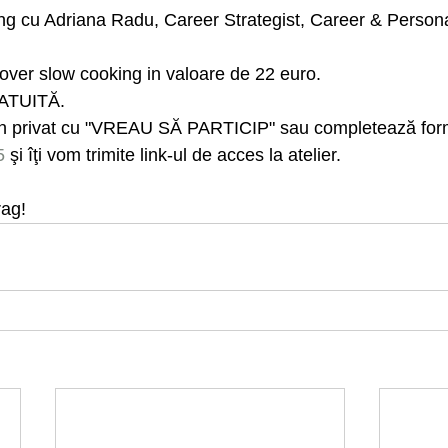
ing cu Adriana Radu, Career Strategist, Career & Person
over slow cooking in valoare de 22 euro.
RATUITĂ.
saj în privat cu "VREAU SĂ PARTICIP" sau completează for
5
 şi îţi vom trimite link-ul de acces la atelier.
rag! 