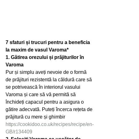
7 sfaturi și trucuri pentru a beneficia 
la maxim de vasul Varoma*
1. Gătirea orezului și prăjiturilor în 
Varoma
Pur și simplu aveți nevoie de o formă 
de prăjituri rezistentă la căldură care să 
se potrivească în interiorul vasului 
Varoma și care să vă permită să 
închideți capacul pentru a asigura o 
gătire adecvată. Puteți încerca rețeta de 
prăjitură cu mere și ghimbir
https://cookidoo.co.uk/recipes/recipe/en-
GB/r134409