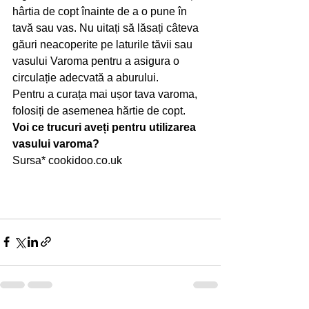
hârtia de copt înainte de a o pune în 
tavă sau vas. Nu uitați să lăsați câteva 
găuri neacoperite pe laturile tăvii sau 
vasului Varoma pentru a asigura o 
circulație adecvată a aburului.
Pentru a curața mai ușor tava varoma, 
folosiți de asemenea hărtie de copt.
Voi ce trucuri aveți pentru utilizarea 
vasului varoma?
Sursa* cookidoo.co.uk