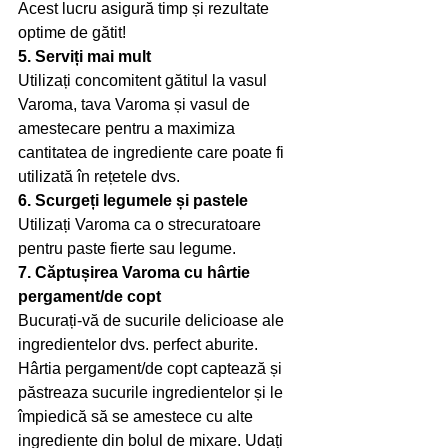
Acest lucru asigură timp și rezultate 
optime de gătit!
5. Serviți mai mult
Utilizați concomitent gătitul la vasul 
Varoma, tava Varoma și vasul de 
amestecare pentru a maximiza 
cantitatea de ingrediente care poate fi 
utilizată în rețetele dvs.
6. Scurgeți legumele și pastele
Utilizați Varoma ca o strecuratoare 
pentru paste fierte sau legume.
7. Căptușirea Varoma cu hârtie 
pergament/de copt
Bucurați-vă de sucurile delicioase ale 
ingredientelor dvs. perfect aburite. 
Hârtia pergament/de copt captează și 
păstreaza sucurile ingredientelor și le 
împiedică să se amestece cu alte 
ingrediente din bolul de mixare. Udați 