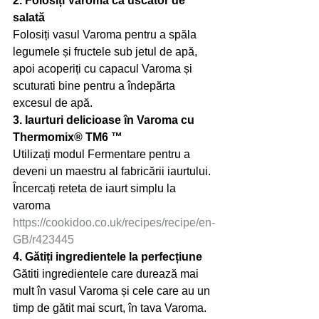
2. Folosiți Varoma ca uscător de 
salată
Folosiți vasul Varoma pentru a spăla 
legumele și fructele sub jetul de apă, 
apoi acoperiți cu capacul Varoma și 
scuturati bine pentru a îndepărta 
excesul de apă.
3. Iaurturi delicioase în Varoma cu 
Thermomix® TM6 ™
Utilizați modul Fermentare pentru a 
deveni un maestru al fabricării iaurtului. 
Încercați reteta de iaurt simplu la 
varoma
https://cookidoo.co.uk/recipes/recipe/en-
GB/r423445
4. Gătiți ingredientele la perfecțiune
Gătiti ingredientele care durează mai 
mult în vasul Varoma și cele care au un 
timp de gătit mai scurt, în tava Varoma. 