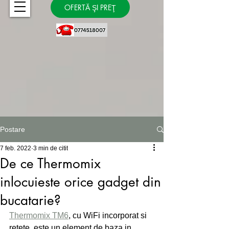
OFERTĂ ŞI PREŢ
Postare
7 feb. 2022
3 min de citit
De ce Thermomix
inlocuieste orice gadget din
bucatarie?
Thermomix TM6
, cu WiFi incorporat si 
retete, este un element de baza in 