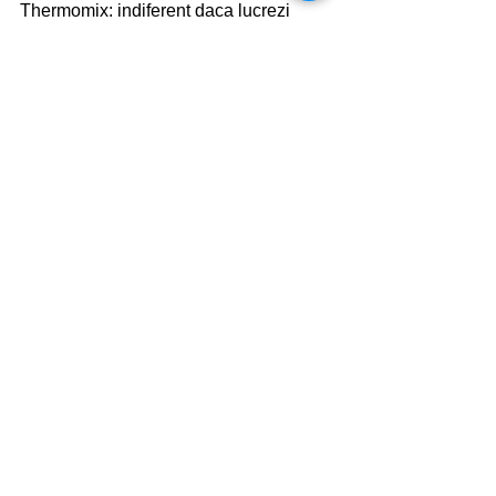
Thermomix: indiferent daca lucrezi 
destul de mult si timpul e limitat, sau 
daca ai o familie numeroasa, sau iti 
place sa faci cine impreuna cu prietenii. 
Aceasta minune iti va schimba viata si 
te va ajuta sa gatesti eficient.
Afișează-le pe toate
Postări recente