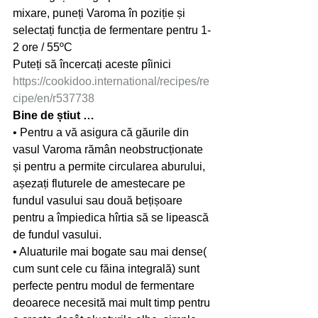
mixare, puneți Varoma în poziție și 
selectați funcția de fermentare pentru 1-
2 ore / 55ºC
Puteți să încercați aceste pîinici 
https://cookidoo.international/recipes/re
cipe/en/r537738
Bine de știut …
• Pentru a vă asigura că găurile din 
vasul Varoma rămân neobstrucționate 
și pentru a permite circularea aburului, 
așezați fluturele de amestecare pe 
fundul vasului sau două bețișoare 
pentru a împiedica hîrtia să se lipească 
de fundul vasului.
• Aluaturile mai bogate sau mai dense( 
cum sunt cele cu făina integrală) sunt 
perfecte pentru modul de fermentare 
deoarece necesită mai mult timp pentru 