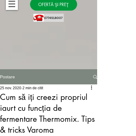
OFERTĂ ŞI PREŢ
Postare
25 nov. 2020
2 min de citit
Cum să iți creezi propriul
iaurt cu funcția de
fermentare Thermomix. Tips
& tricks Varoma