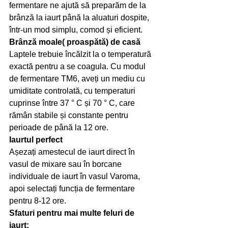
fermentare ne ajută să preparăm de la 
brânză la iaurt până la aluaturi dospite, 
într-un mod simplu, comod și eficient.
Brânză moale( proaspătă) de casă
Laptele trebuie încălzit la o temperatură 
exactă pentru a se coagula. Cu modul 
de fermentare TM6, aveți un mediu cu 
umiditate controlată, cu temperaturi 
cuprinse între 37 ° C și 70 ° C, care 
rămân stabile și constante pentru 
perioade de până la 12 ore.
Iaurtul perfect
Așezați amestecul de iaurt direct în 
vasul de mixare sau în borcane 
individuale de iaurt în vasul Varoma, 
apoi selectați funcția de fermentare 
pentru 8-12 ore.
Sfaturi pentru mai multe feluri de 
iaurt: