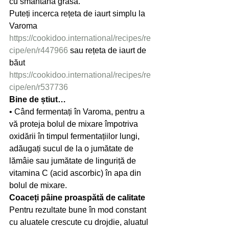
cu smântână grasă.
Puteți incerca rețeta de iaurt simplu la 
Varoma 
https://cookidoo.international/recipes/re
cipe/en/r447966
 sau rețeta de iaurt de 
băut 
https://cookidoo.international/recipes/re
cipe/en/r537736
Bine de știut…
• Când fermentați în Varoma, pentru a 
vă proteja bolul de mixare împotriva 
oxidării în timpul fermentațiilor lungi, 
adăugați sucul de la o jumătate de 
lămâie sau jumătate de linguriță de 
vitamina C (acid ascorbic) în apa din 
bolul de mixare.
Coaceți pâine proaspătă de calitate
Pentru rezultate bune în mod constant 
cu aluatele crescute cu drojdie, aluatul 