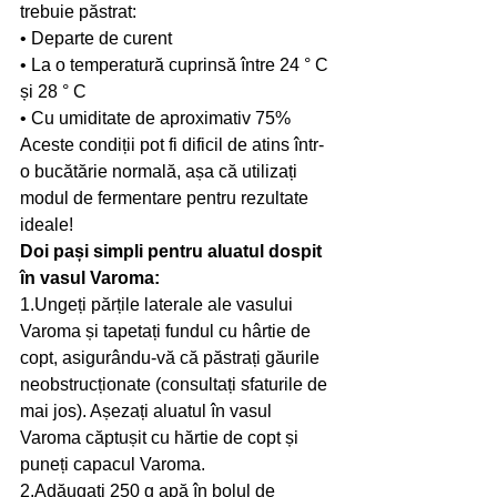
trebuie păstrat:
• Departe de curent
• La o temperatură cuprinsă între 24 ° C 
și 28 ° C
• Cu umiditate de aproximativ 75%
Aceste condiții pot fi dificil de atins într-
o bucătărie normală, așa că utilizați 
modul de fermentare pentru rezultate 
ideale!
Doi pași simpli pentru aluatul dospit 
în vasul Varoma:
1.Ungeți părțile laterale ale vasului 
Varoma și tapetați fundul cu hârtie de 
copt, asigurându-vă că păstrați găurile 
neobstrucționate (consultați sfaturile de 
mai jos). Așezați aluatul în vasul 
Varoma căptușit cu hărtie de copt și 
puneți capacul Varoma.
2.Adăugați 250 g apă în bolul de 