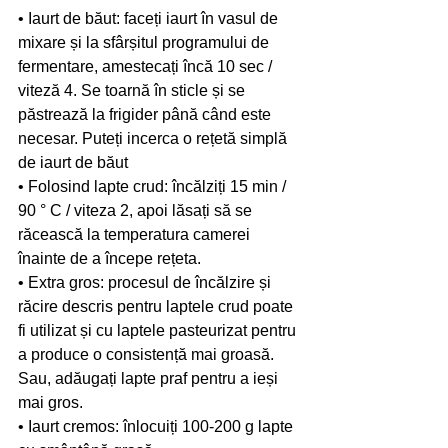
• Iaurt de băut: faceți iaurt în vasul de 
mixare și la sfârșitul programului de 
fermentare, amestecați încă 10 sec / 
viteză 4. Se toarnă în sticle și se 
păstrează la frigider până când este 
necesar. Puteți incerca o rețetă simplă 
de iaurt de băut
• Folosind lapte crud: încălziți 15 min / 
90 ° C / viteza 2, apoi lăsați să se 
răcească la temperatura camerei 
înainte de a începe rețeta.
• Extra gros: procesul de încălzire și 
răcire descris pentru laptele crud poate 
fi utilizat și cu laptele pasteurizat pentru 
a produce o consistență mai groasă. 
Sau, adăugați lapte praf pentru a ieși 
mai gros.
• Iaurt cremos: înlocuiți 100-200 g lapte 