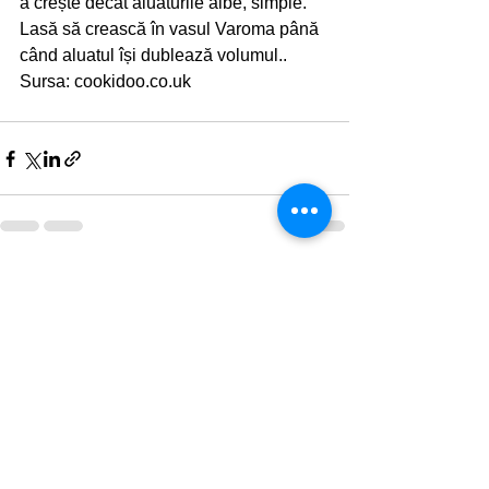
a crește decât aluaturile albe, simple. 
Lasă să crească în vasul Varoma până 
când aluatul își dublează volumul..
Sursa: cookidoo.co.uk
Afișează-le pe toate
Postări recente