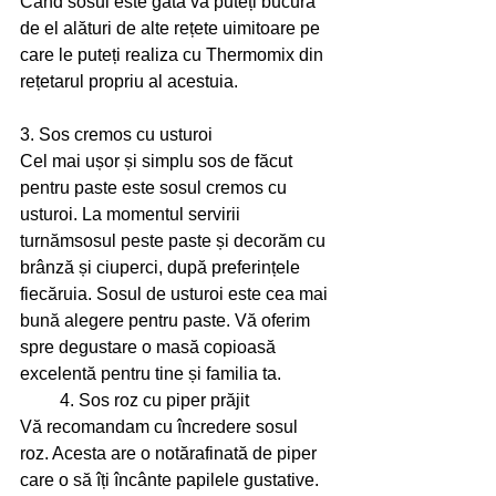
Când sosul este gata vă puteți bucura 
de el alături de alte rețete uimitoare pe 
care le puteți realiza cu Thermomix din 
rețetarul propriu al acestuia.
3. Sos cremos cu usturoi 
Cel mai ușor și simplu sos de făcut 
pentru paste este sosul cremos cu 
usturoi. La momentul servirii 
turnămsosul peste paste și decorăm cu 
brânză și ciuperci, după preferințele 
fiecăruia. Sosul de usturoi este cea mai 
bună alegere pentru paste. Vă oferim 
spre degustare o masă copioasă 
excelentă pentru tine și familia ta.
         4. Sos roz cu piper prăjit 
Vă recomandam cu încredere sosul 
roz. Acesta are o notărafinată de piper 
care o să îți încânte papilele gustative. 