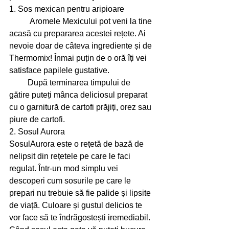
1. Sos mexican pentru aripioare 
          Aromele Mexicului pot veni la tine 
acasă cu prepararea acestei rețete. Ai 
nevoie doar de câteva ingrediente și de 
Thermomix! Înmai puțin de o oră îți vei 
satisface papilele gustative.
         După terminarea timpului de 
gătire puteți mânca deliciosul preparat 
cu o garnitură de cartofi prăjiți, orez sau 
piure de cartofi.        
2. Sosul Aurora 
SosulAurora este o rețetă de bază de 
nelipsit din rețetele pe care le faci 
regulat. Într-un mod simplu vei 
descoperi cum sosurile pe care le 
prepari nu trebuie să fie palide și lipsite 
de viață. Culoare și gustul delicios te 
vor face să te îndrăgostești iremediabil. 