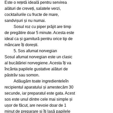
Este o rețetă ideală pentru servirea 
alături de creveți, salatele verzi, 
cocktailurile cu fructe de mare, 
sandvișuri și nu numai. 
         Sosul roz cu piper prăjit are timp 
de pregătire doar 5 minute. Acesta este 
ideal ca și garnitură pentru orice tip de 
mâncare îți dorești.
         5. Sos afumat norvegian 
Sosul afumat norvegian este un clasic 
al bucătăriei norvegiene. Acesta îți va 
încânta papilele gustative alături de 
păstrăv sau somon.
         Adăugăm toate ingredienteleîn 
recipientul aparatului și amestecăm 30 
secunde, iar preparatul este gata. Acest 
sos este unul dintre cele mai simple și 
ușor de făcut, are nevoie doar de 1 
minut de preparare și îți lasă papilele 