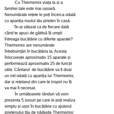
          Cu Thermomix viața ta și a 
familiei tale este mai ușoară. 
Nenumărate rețete le poți încerca odată 
cu apariția noului tău prieten în casă. 
         Te-ai săturat ca de fiecare dată 
când te apuci de gătitsă îți umpli 
întreaga bucătărie cu diferite aparate? 
Thermomix are nenumărate 
întrebuințări în bucătăria ta. Acesta 
înlocuiește aproximativ 15 aparate și 
performează aproximativ 25 de funcții 
utile. Cântarul  de bucătărie va fi doar 
un mit odată cu apariția lui Thermomix, 
dar și rețetarul din care te inspiri nu îți 
va mai fi necesar.
          În următoarele rânduri vă vom 
prezenta 5 sosuri pe care le poți realiza 
simplu și ușor în bucătărie cu ajutorul 
prietenului tău de nădejde Thermomix: