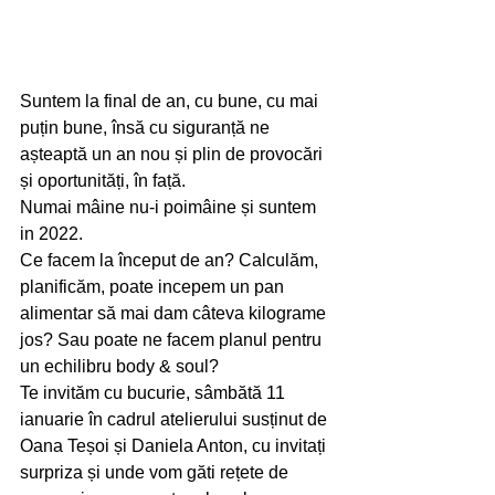
Suntem la final de an, cu bune, cu mai 
puțin bune, însă cu siguranță ne 
așteaptă un an nou și plin de provocări 
și oportunități, în față. 
Numai mâine nu-i poimâine și suntem 
in 2022.
Ce facem la început de an? Calculăm, 
planificăm, poate incepem un pan 
alimentar să mai dam câteva kilograme 
jos? Sau poate ne facem planul pentru 
un echilibru body & soul?
Te invităm cu bucurie, sâmbătă 11 
ianuarie în cadrul atelierului susținut de 
Oana Teșoi și Daniela Anton, cu invitați 
surpriza și unde vom găti rețete de 