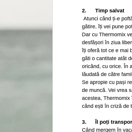
2.      Timp salvat
 Atunci când ți-e poftă de un anumit fel de mâncare ce necesită câteva ore de prepare și 
gătire, îți vei pune po
Dar cu Thermomix vei a
desfășori în ziua lib
îți oferă tot ce e mai 
găti o cantitate atât
oricând, cu orice. În
lăudată de către famil
Se apropie cu pași rep
de muncă. Vei vrea să
acestea, Thermomix îți
când ești în criză de 
3.      Îl poți transpo
Când mergem în vacan