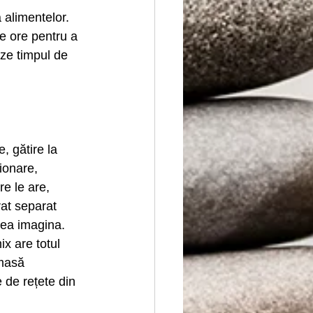
 alimentelor. 
te ore pentru a 
ze timpul de 
, gătire la 
ionare, 
re le are, 
rat separat 
utea imagina. 
x are totul 
masă 
de rețete din 