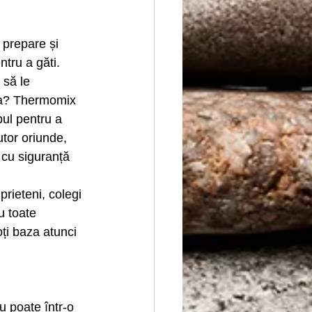
ntru a găti. 
 să le 
ura? Thermomix 
pul pentru a 
utor oriunde, 
 cu siguranță 
prieteni, colegi 
u toate 
oți baza atunci 
 poate într-o 