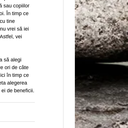
 sau copiilor 
. În timp ce 
cu tine 
u vrei să iei 
Astfel, vei 
a să alegi 
e ori de câte 
ici în timp ce 
eta alegerea 
 ei de beneficii.