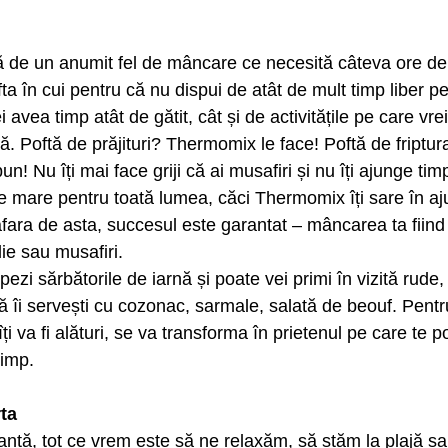
fta în cui pentru că nu dispui de atât de mult timp liber pe
vea timp atât de gătit, cât și de activitățile pe care vrei
eră. Poftă de prăjituri? Thermomix le face! Poftă de fript
bun! Nu îți mai face griji că ai musafiri și nu îți ajunge tim
 de mare pentru toată lumea, căci Thermomix îți sare în aj
 afara de asta, succesul este garantat – mâncarea ta fiind
ie sau musafiri. 
ezi sărbătorile de iarnă și poate vei primi în vizită rude, 
 îi servești cu cozonac, sarmale, salată de beouf. Pentr
 va fi alături, se va transforma în prietenul pe care te p
timp. 
rta
ță, tot ce vrem este să ne relaxăm, să stăm la plajă sau