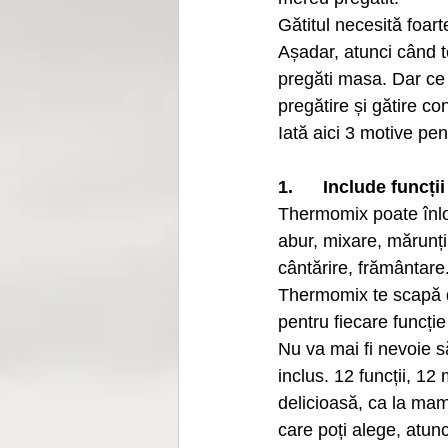
Gătitul necesită foart
Așadar, atunci când te
pregăti masa. Dar ce
pregătire și gătire co
Iată aici 3 motive pe
1.      Include funcț
Thermomix poate înloc
abur, mixare, mărunți
cântărire, frământare.
Thermomix te scapă de
pentru fiecare funcție
Nu va mai fi nevoie să
inclus. 12 funcții, 1
delicioasă, ca la ma
care poți alege, atunci