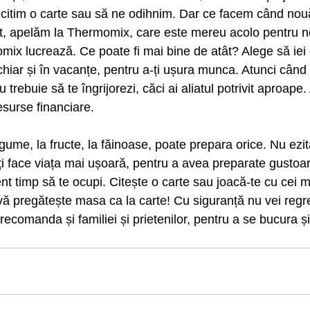
 citim o carte sau să ne odihnim. Dar ce facem când nouă
, apelăm la Thermomix, care este mereu acolo pentru noi
omix lucrează. Ce poate fi mai bine de atât? Alege să iei 
iar și în vacanțe, pentru a-ți ușura munca. Atunci când n
trebuie să te îngrijorezi, căci ai aliatul potrivit aproape. 
resurse financiare. 
ume, la fructe, la făinoase, poate prepara orice. Nu ezit
 face viața mai ușoară, pentru a avea preparate gustoar
ient timp să te ocupi. Citește o carte sau joacă-te cu cei m
ă pregătește masa ca la carte! Cu siguranță nu vei regr
 recomanda și familiei și prietenilor, pentru a se bucura și