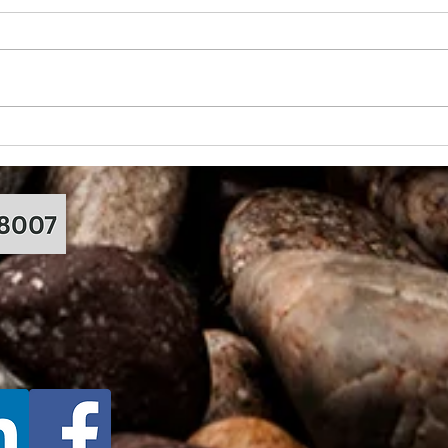
Cum putem gati mai sanatos si
Alege
mai eficient pentru cei dragi
Ther