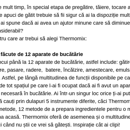
e mult timp, în special etapa de pregătire, tăiere, tocare a
 apuci de gătit trebuie să fii sigur că ai la dispoziție mul
 ai spune dacă ai avea un ajutor minune care să diminue
nsiderabil?
ntru care ar trebui să alegi Thermomix:
ii făcute de 12 aparate de bucătărie
ui până la 12 aparate de bucătărie, astfel include: gătire
re, pasare, radere,  batere, încălzire, amestecare, emuls
 Astfel, pe lângă multitudinea de funcții disponibile pe ca
 tot spațiul pe care l-ai fi ocupat dacă ai fi avut un apa
 necesară în bucătărie. Ai într-un singur loc orice ți-ai p
 cauți prin dulapuri 5 instrumente diferite, căci Thermomi
2 metode, 12 metode de a prepara ingredientele pentru o 
ma acasă. Thermomix oferă de asemenea și o multitudine 
 când nu știi ce vrei să gătești. Inspirație cât ai clipi!