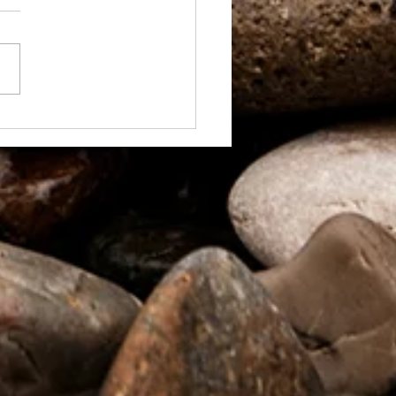
 sa mananci sanatos cu
momix