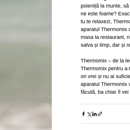
poieniță la munte, să
ne este foame? Exact
tu te relaxezi, Therm
aparatul Thermomix ch
masa la restaurant, nu 
salva și timp, dar și 
Thermomix – de la leg
Thermomix pentru a-ți
ori vrei și nu ai sufic
aparatul Thermomix v
făcută, ba chiar îl vei