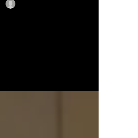
tatianatuta100
29 apr. 2021
3 min de citit
De ce să participi la o
demonstrație culinară gratuită cu
Thermomix?
Thermomix înseamnă timp mai puțin petrecut în bucătărie,
rețete culinare diverse, gătite la cele mai înalte standarde și
mai ales cu...