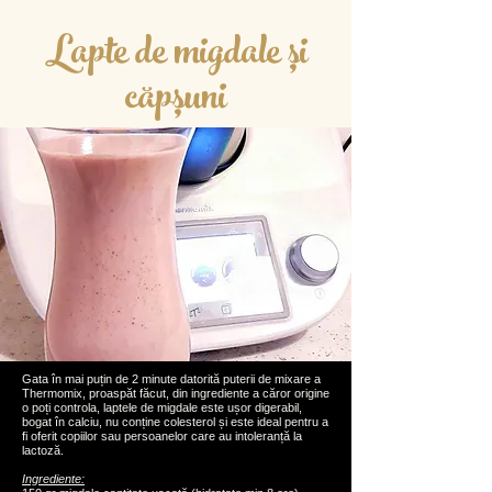
Lapte de migdale și
căpșuni
Gata în mai puțin de 2 minute datorită puterii de mixare a
Thermomix, proaspăt făcut, din ingrediente a căror origine
o poți controla, laptele de migdale este ușor digerabil,
bogat în calciu, nu conține colesterol și este ideal pentru a
fi oferit copiilor sau persoanelor care au intoleranță la
lactoză.
Ingrediente: