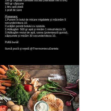
150 gr migdale cantitate uscată (hidratate min 8 ore)
400 gr căpșune
1 litru apă plată
1 praf de sare
Preparare:
1.Punem în bolul de mixare migdalele și măcinăm 5
secunde/viteza 10.
Curățăm pereții bolului cu spatula.
2.Adăugăm 500 gr apă și mixăm 1 minut/viteza 10.
3.Adăugăm restul de apă, sarea (potențează gustul),
căpșunele și mixăm 30 secunde/viteza 10.
Poftă bună!
Sursă poză și rețetă @ThermomixcuDaniela