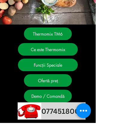
Thermomix TM6
Ce este Thermomix
Funcții Speciale
Ofertă preț
Demo / Comandă