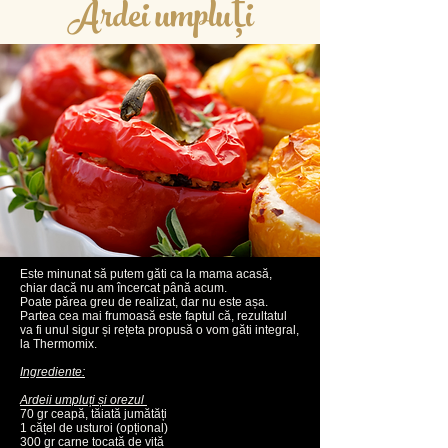
Ardei umpluți
Este minunat să putem găti ca la mama acasă,
chiar dacă nu am încercat până acum.
Poate părea greu de realizat, dar nu este așa.
Partea cea mai frumoasă este faptul că, rezultatul
va fi unul sigur și rețeta propusă o vom găti integral,
la Thermomix.
Ingrediente:
Ardeii umpluți și orezul
70 gr ceapă, tăiată jumătăți
1 cățel de usturoi (opțional)
300 gr carne tocată de vită