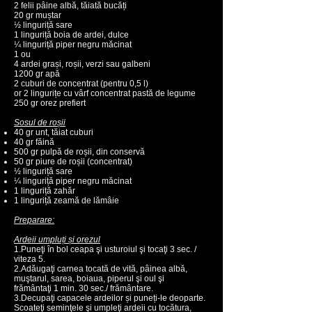
2 felii pâine albă, tăiată bucăți
20 gr muștar
½ linguriță sare
1 linguriță boia de ardei, dulce
¼ linguriță piper negru măcinat
1 ou
4 ardei grași, roșii, verzi sau galbeni
1200 gr apă
2 cuburi de concentrat (pentru 0,5 l)
or 2 lingurițe cu vârf concentrat pastă de legume
250 gr orez prefiert
Sosul de roșii
40 gr unt, tăiat cuburi
40 gr făină
500 gr pulpă de roșii, din conservă
50 gr piure de roșii (concentrat)
½ linguriță sare
¼ linguriță piper negru măcinat
1 linguriță zahăr
1 linguriță zeamă de lămâie
Preparare:
Ardeii umpluți și orezul
1.Puneţi în bol ceapa şi usturoiul şi tocaţi 3 sec. /
viteza 5.
2.Adăugaţi carnea tocată de vită, pâinea albă,
muştarul, sarea, boiaua, piperul şi oul şi
frământaţi 1 min. 30 sec./ frământare.
3.Decupaţi capacele ardeilor și puneți-le deoparte.
Scoateţi seminţele şi umpleţi ardeii cu tocătura,