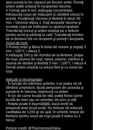
apoi puneţi la loc capacul pe fiecare ardei. Puneţi
ardeii astfel umpluţi în recipientul Varoma.
4.Turnaţi apa în bol, adăugaţi concentratul,
introduceţi coşul de înăbuşire şi cântăriți orezul în
acesta. Poziţionaţi Varoma şi fierbeți în aburi 30
min. / Varoma/ viteza 1. Daţi deoparte Varoma şi
scoateţi coşul de înăbuşire cu ajutorul spatulei.
Transferaţi orezul şi ardeii umpluţi pe o farfurie
pentru servit şi păstraţi la cald. Transferaţi lichidul
de la fierbere într-un recipient şi puneţi-l deoparte.
Sosul de roșii:
5.Puneţi untul şi făina în bolul de mixare şi reglaţi 3
min. / 100°C / viteza 2.
6.Adăugaţi 200 g din lichidul de la fierbere, pulpa
de roşii, piureul de roşii, sarea, piperul, zahărul şi
zeama de lămâie şi fierbeți 5 min. / 100°C / viteza 4.
Serviţi ardeii umpluţi cu orezul fiert şi cu sosul de
roşii.
Indicatii si recomandari
- În funcţie de mărimea ardeilor, s-ar putea să vă
rămână umplutură; faceţi perişoare din aceasta şi
puneţi-le în Varoma, împreună cu ardeii.
- În loc de carne tocată de vită, puteţi folosi carne
tocată de miel sau un amestec de porc şi vită.
- Reţeta poate fi înjumătăţită, dacă doriți să
preparați doar două porţii. Nu trebuie să reduceţi
cantitatea de 1200 gr de apă, în schimb, timpul de
fierbere pentru sosul de roşii poate fi redus cu 1
minut.
Picture credit: @ThermomixsiOana