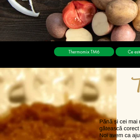
Thermomix TM6
Ce es
T
Pănă și cei mai 
gătească corect 
Noi avem ca ajut