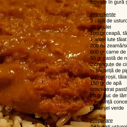
topește în gură 
Ingrediente
3 căței de usturo
20 gr ulei
100 gr ceapă, tă
1 ardei iute tăia
200 ml zeamă/s
600 gr carne de 
50 gr pastă de r
2 crenguțe de c
½ linguriță de p
200 gr roșii, tăi
150 gr de apă
concentrat past
20 gr suc de lă
1 linguriță conc
pătrunjel verde
Preparare
Adăugați usturoiul