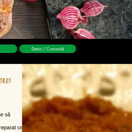
Demo / Comandă
low
ie să
reparat ce se