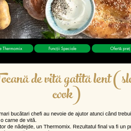
te Thermomix
Funcții Speciale
Ofertă preț
ocană de vită gatită lent (s
cook)
mari bucătari chefi au nevoie de ajutor atunci când trebu
o carne de vită.
or de nădejde, un Thermomix. Rezultatul final va fi un p