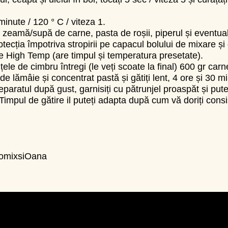
minute / 120 ° C / viteza 1.
zeamă/supă de carne, pasta de roșii, piperul și eventual 
otecția împotriva stropirii pe capacul bolului de mixare și
e High Temp (are timpul și temperatura presetate).
ele de cimbru întregi (le veți scoate la final) 600 gr carn
 de lămâie și concentrat pastă și gătiți lent, 4 ore și 30 m
aratul după gust, garnisiți cu pătrunjel proaspăt și puteț
Timpul de gătire il puteți adapta după cum vă doriți cons
omixsiOana