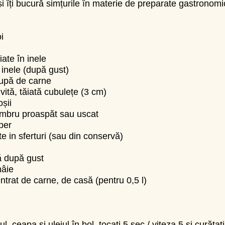
și îți bucură simțurile în materie de preparate gastronom
i
iate în inele
t inele (după gust)
upă de carne
vită, tăiată cubulețe (3 cm)
oșii
imbru proaspăt sau uscat
iper
ate in sferturi (sau din conservă)
ă după gust
mâie
entrat de carne, de casă (pentru 0,5 l)
, ceapa și uleiul în bol, tocați 5 sec / viteza 5 și curățați 