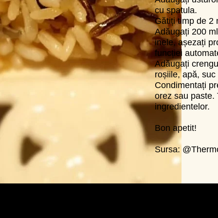
cu spatula.
Gătiți timp de 2 
Adăugați 200 ml 
inele, așezați pr
funcției automat
Adăugați crenguț
roșiile, apă, suc
Condimentați prep
orez sau paste. 
ingredientelor.
Bon apetit!
Sursa: @Therm