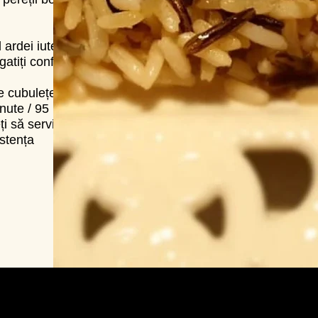
ardei iute tăiat
 gatiți conform
e cubulețe,
inute / 95 ° C.
i să serviți cu
istența