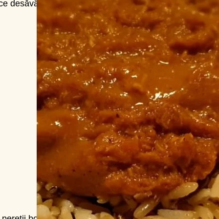
ice desăvârșite.
pereții bolului,