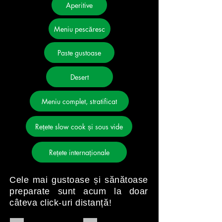
Aperitive
Meniu pescăresc
Paste gustoase
Desert
Meniu complet, stratificat
Rețete slow cook și sous vide
Rețete internaționale
Cele mai gustoase ș
i să
nă
toase
preparate sunt acum la doar
câ
teva click-uri distanță
!