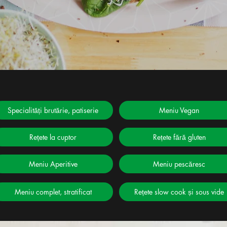
Specialități brutărie, patiserie
Meniu Vegan
Rețete la cuptor
Rețete fără gluten
Meniu Aperitive
Meniu pescăresc
Meniu complet, stratificat
Rețete slow cook și sous vide