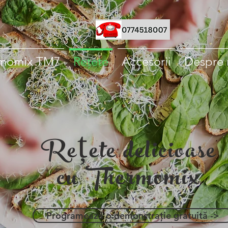
momix TM7
Rețete
Accesorii
Despre 
Rețete delicioase
cu Thermomix
Programează o demonstrație gratuită ->