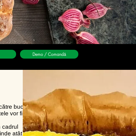
Demo / Comandă
către bucătarii
le vor fi gătite
n cadrul
rinde atât