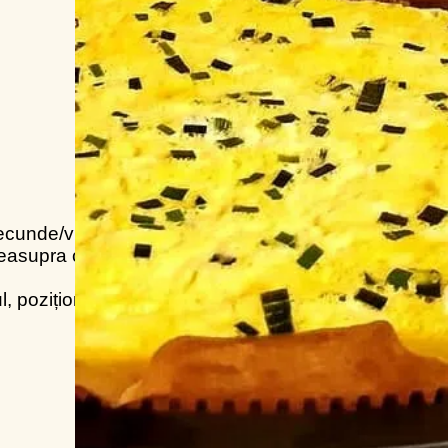
ecunde/viteza 4.
deasupra ceapă
l, poziționăm