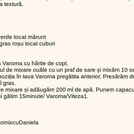
a textură.
verde tocat mărunt
gras roșu tocat cuburi
 Varoma cu hârtie de copt.
ul de mixare ouăle cu un praf de sare și mixăm 10 s
ziția în tava Varoma pregătita anterior. Presărăm 
l gras.
 de mixare și adăugăm 200 ml de apă. Punem capacu
i gătim 15minute/ Varoma/Viteza1.
omixcuDaniela