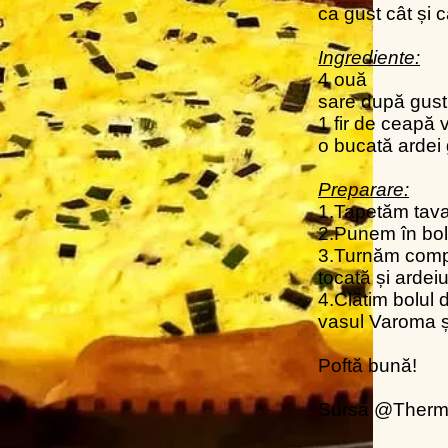
ca gust cât și c
Ingrediente:
4 ouă
sare după gust
1 fir de ceapă 
o bucată ardei 
Preparare:
1.Tapetăm tava
2.Punem în bol
3.Turnăm compo
tocată și ardeiu
4.Clătim bolul
vasul Varoma ș
Poftă bună!
Sursa @Therm