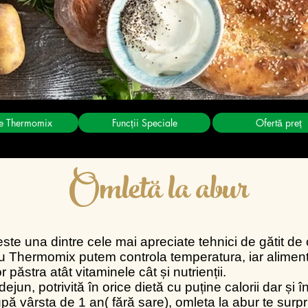
te Thermomix
Funcții Speciale
Ofertă preț
Omletă la abur
este una dintre cele mai apreciate tehnici de gătit de 
Cu Thermomix putem controla temperatura, iar alimente
or păstra atât vitaminele cât și nutrienții.
dejun, potrivită în orice dietă cu puține calorii dar și î
după vârsta de 1 an( fără sare), omleta la abur te surp