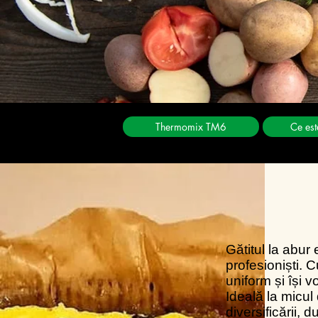
Thermomix TM6
Ce es
Gătitul la abur 
profesioniști. 
uniform și își v
Ideală la micul 
diversificării, 