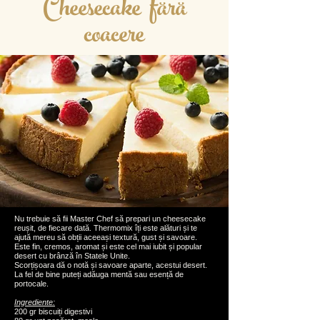
Cheesecake
fără
coacere
Nu trebuie să fii Master Chef să prepari un cheesecake
reușit, de fiecare dată. Thermomix îți este alături și te
ajută mereu să obții aceeași textură, gust și savoare.
Este fin, cremos, aromat și este cel mai iubit și popular
desert cu brânză în Statele Unite.
Scorțișoara dă o notă și savoare aparte, acestui desert.
La fel de bine puteți adăuga mentă sau esență de
portocale.
Ingrediente:
200 gr biscuiți digestivi