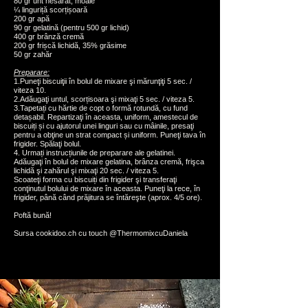
80 gr unt nesărat, moale
¼ linguriță scorțișoară
200 gr apă
90 gr gelatină (pentru 500 gr lichid)
400 gr brânză cremă
200 gr frișcă lichidă, 35% grăsime
50 gr zahăr
Preparare:
1.Puneţi biscuiţii în bolul de mixare şi mărunţiţi 5 sec. /
viteza 10.
2.Adăugaţi untul, scorțisoara şi mixaţi 5 sec. / viteza 5.
3.Tapetați cu hărtie de copt o formă rotundă, cu fund
detașabil. Repartizaţi în aceasta, uniform, amestecul de
biscuiți și cu ajutorul unei linguri sau cu mâinile, presaţi
pentru a obţine un strat compact și uniform. Puneţi tava în
frigider. Spălaţi bolul.
4. Urmați instrucțiunile de preparare ale gelatinei.
Adăugaţi în bolul de mixare gelatina, brânza cremă, frişca
lichidă şi zahărul şi mixaţi 20 sec. / viteza 5.
Scoateţi forma cu biscuiți din frigider şi transferaţi
conţinutul bolului de mixare în aceasta. Puneţi la rece, în
frigider, până când prăjitura se întăreşte (aprox. 4/5 ore).
Poftă bună!
Sursa cookidoo.ch cu touch @ThermomixcuDaniela