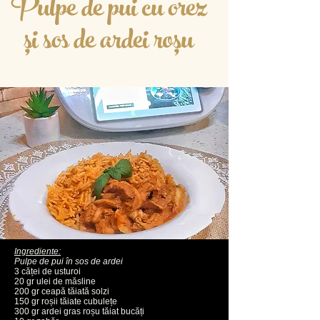
Pulpe de pui cu orez
și sos de ardei roșu
Ingrediente:
Pulpe de pui în sos de ardei
3 căței de usturoi
20 gr ulei de măsline
200 gr ceapă tăiată solzi
150 gr roșii tăiate cubulețe
300 gr ardei gras roșu tăiat bucăți