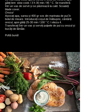
gătiți lent slow cook / 3 h 30 min / 95 ° C. Se transferă
într-un vas de servit și se păstrează la cald. Scoateți
blade cover.
Orezul
Așezați apa, sarea și 400 gr sos din marinata de pui în
bolul de mixare. Introduceți coșul de înăbușire, cântăriți
orezul, apoi gătiți 25-30 min / 100 ° C / viteza 4.
Transferați într-un vas și serviți pulpele de pui cu orezul și
bucăți de lămâie.
Poftă bună!