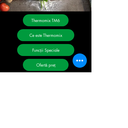
Thermomix TM6
Ce este Thermomix
Funcții Speciale
Ofertă preț
Demo / Comandă