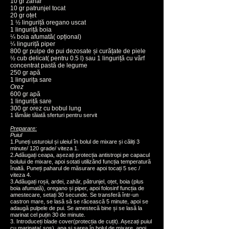
10 gr zahăr
10 gr patrunjel tocat
20 gr oțet
1 ½ linguriță oregano uscat
1 linguriță boia
¼ boia afumată( opțional)
¼ linguriță piper
800 gr pulpe de pui dezosate și curățate de piele
½ cub delicat( pentru 0.5 l) sau 1 linguriță cu vărf
concentrat pastă de legume
250 gr apă
1 lingurița sare
Orez
600 gr apă
1 linguriță sare
300 gr
orez cu bobul lung
1 lămâie tăiată sferturi pentru servit
Preparare:
Puiul
1.Puneți usturoiul și uleiul în bolul de mixare și căliți 3
minute/ 120 grade/ viteza 1.
2.Adăugați ceapa, așezați protecția antistropi pe capacul
bolului de mixare, apoi sotati utilizând funcția temperatură
înaltă. Puneți paharul de măsurare apoi tocați 5 sec /
viteza 4.
3.Adăugați roșii, ardei, zahăr, pătrunjel, oțet, boia (plus
boia afumată), oregano și piper, apoi folosinf funcția de
amestecare, setați 30 secunde. Se transferă într-un
castron mare, se lasă să se răcească 5 minute, apoi se
adaugă pulpele de pui. Se amestecă bine și se lasă la
marinat cel puțin 30 de minute.
3. Introduceți blade cover(protecția de cuțit). Așezați puiul
cu marinata( sos), apa și sarea în bolul de mixare, apoi