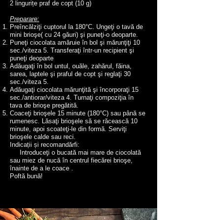
2 lingurițe praf de copt (10 g)
Preparare:
Preîncălziţi cuptorul la 180°C. Ungeţi o tavă de
mini brioşe( cu 24 găuri) şi puneţi-o deoparte.
Puneţi ciocolata amăruie în bol şi mărunţiţi 10
sec./viteza 5. Transferaţi într-un recipient şi
puneţi deoparte
Adăugaţi în bol untul, ouăle, zahărul, făina,
sarea, laptele şi praful de copt şi reglaţi 30
sec./viteza 5.
Adăugaţi ciocolata mărunţită şi încorporaţi 15
sec./antiorar/viteza 4. Turnaţi compoziţia în
tava de brioşe pregătită.
Coaceţi brioşele 15 minute (180°C) sau până se
rumenesc. Lăsaţi brioşele să se răcească 10
minute, apoi scoateţi-le din formă. Serviţi
brioşele calde sau reci.
Indicații și recomandărfi:
Introduceţi o bucată mai mare de ciocolată
sau miez de nucă în centrul fiecărei brioşe,
înainte de a le coace .
Poftă bună!