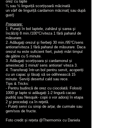
orez cu lapte
¼ sau ½ linguriță scorțișoară măcinată
un vârf de linguriță cardamon măcinat( sau după
gust)
Preparare:
1. Puneţi în bol laptele, zahărul şi sarea şi
încălziţi 8 min./100°C/viteza 1 fără paharul de
măsurare.
2. Adăugaţi orezul şi fierbeţi 30 min./95°C/sens
antiorar/viteza 1 fără paharul de măsurare. Daca
orezul nu este suficient fiert, puteți mări timpul
de gătire cu 5 minute.
3. Adăugați scorțișoara și cardamonul și
amestecați 1 minut/ sens antiorar/ viteza 3.
4. Transferaţi într-un bol pentru servit, acoperiți
cu un capac şi lăsaţi să se odihnească 15
minute. Serviţi desertul cald sau rece.
Tips & Tricks:
- Pentru budincă de orez cu ciocolată: Folosiți
1000 gr lapte si adăugați 1-2 lingură cacao
pudră( sau Nesquik- copii o vor adora) în etapa
2 şi procedaţi ca în reţetă.
- Puteți servi cu sirop de arțar, de curmale sau
gem/sos de fructe.
Foto credit și rețeta @Thermomix cu Daniela