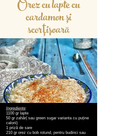
Orez cu lapte cu
cardamon și
scorțișoară
Ingrediente
:
1100 gr lapte
50 gr zahăr( sau green sugar varianta cu puține
calorii)
1 priză de sare
210 gr orez cu bob rotund, pentru budinci sau