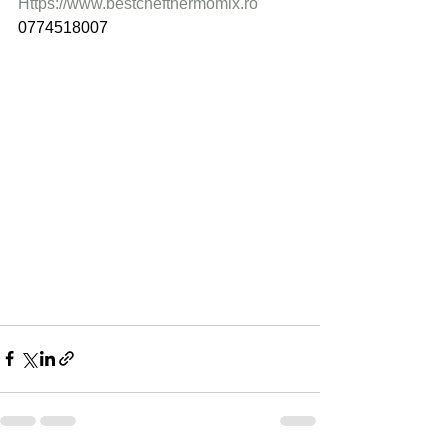
Https://www.bestchefthermomix.ro
0774518007