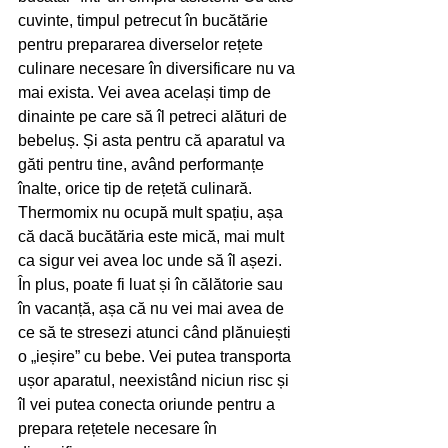
cuvinte, timpul petrecut în bucătărie 
pentru prepararea diverselor rețete 
culinare necesare în diversificare nu va 
mai exista. Vei avea același timp de 
dinainte pe care să îl petreci alături de 
bebeluș. Și asta pentru că aparatul va 
găti pentru tine, având performanțe 
înalte, orice tip de rețetă culinară. 
Thermomix nu ocupă mult spațiu, așa 
că dacă bucătăria este mică, mai mult 
ca sigur vei avea loc unde să îl așezi. 
În plus, poate fi luat și în călătorie sau 
în vacanță, așa că nu vei mai avea de 
ce să te stresezi atunci când plănuiești 
o „ieșire” cu bebe. Vei putea transporta 
ușor aparatul, neexistând niciun risc și 
îl vei putea conecta oriunde pentru a 
prepara rețetele necesare în 