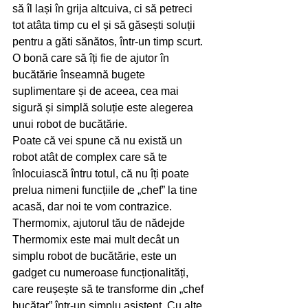
să îl lași în grija altcuiva, ci să petreci 
tot atâta timp cu el și să găsești soluții 
pentru a găti sănătos, într-un timp scurt. 
O bonă care să îți fie de ajutor în 
bucătărie înseamnă bugete 
suplimentare și de aceea, cea mai 
sigură și simplă soluție este alegerea 
unui robot de bucătărie.
Poate că vei spune că nu există un 
robot atât de complex care să te 
înlocuiască întru totul, că nu îți poate 
prelua nimeni funcțiile de „chef” la tine 
acasă, dar noi te vom contrazice.
Thermomix, ajutorul tău de nădejde
Thermomix este mai mult decât un 
simplu robot de bucătărie, este un 
gadget cu numeroase funcționalități, 
care reușește să te transforme din „chef 
bucătar” într-un simplu asistent. Cu alte 