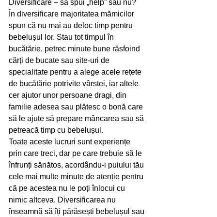
Diversificare – să spui „help” sau nu?
În diversificare majoritatea mămicilor 
spun că nu mai au deloc timp pentru 
bebelușul lor. Stau tot timpul în 
bucătărie, petrec minute bune răsfoind 
cărți de bucate sau site-uri de 
specialitate pentru a alege acele rețete 
de bucătărie potrivite vârstei, iar altele 
cer ajutor unor persoane dragi, din 
familie adesea sau plătesc o bonă care 
să le ajute să prepare mâncarea sau să 
petreacă timp cu bebelușul.
Toate aceste lucruri sunt experiențe 
prin care treci, dar pe care trebuie să le 
înfrunți sănătos, acordându-i puiului tău 
cele mai multe minute de atenție pentru 
că pe acestea nu le poți înlocui cu 
nimic altceva. Diversificarea nu 
înseamnă să îți părăsești bebelușul sau 