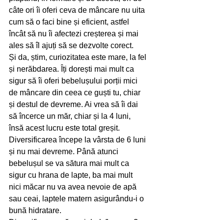
câte ori îi oferi ceva de mâncare nu uita 
cum să o faci bine și eficient, astfel 
încât să nu îi afectezi creșterea și mai 
ales să îl ajuți să se dezvolte corect. 
Și da, știm, curiozitatea este mare, la fel 
și nerăbdarea. Îți dorești mai mult ca 
sigur să îi oferi bebelușului porții mici 
de mâncare din ceea ce guști tu, chiar 
și destul de devreme. Ai vrea să îi dai 
să încerce un măr, chiar și la 4 luni, 
însă acest lucru este total greșit. 
Diversificarea începe la vârsta de 6 luni 
și nu mai devreme. Până atunci 
bebelușul se va sătura mai mult ca 
sigur cu hrana de lapte, ba mai mult 
nici măcar nu va avea nevoie de apă 
sau ceai, laptele matern asigurându-i o 
bună hidratare. 