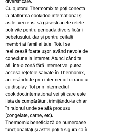
diversificare.
Cu ajutorul Thermomix te poți conecta 
la platforma cookidoo.international și 
astfel vei reuși să găsești acele rețete 
potrivite pentru perioada diversificării 
bebelușului, dar și pentru ceilalți 
membri ai familiei tale. Totul se 
realizează foarte ușor, având nevoie de 
conexiune la internet. Atunci când te 
afli într-o zonă fără internet vei putea 
accesa rețetele salvate în Thermomix, 
accesându-le prin intermediul ecranului 
cu display. Tot prin intermediul 
cookidoo.international vei ști care este 
lista de cumpărături, trimițându-te chiar 
în raionul unde se află produsul 
(congelate, carne, etc).
Thermomix beneficiază de numeroase 
funcționalități și astfel poți fi sigură că îi 